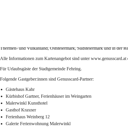
Genusscard / Steiermark
Genusscard 2026 - Das ganze Jahr 280 Ausflugsziel
Bereits ab der 1. Übernachtung erhalten Sie die Genuss-Card bei den 
Thermen- und Vulkanland, Oststeiermark, Südsteiermark und in der R
Alle Informationen zum Kartenangebot sind unter www.genusscard.at 
Für Urlaubsgäste der Stadtgemeinde Fehring. 
Folgende Gastgeber:innen sind Genusscard-Partner:
Gästehaus Kahr
Kürbishof Gartner, Ferienhäuser im Weingarten
Malerwinkl Kunsthotel
Gasthof Kraxner
Ferienhaus Weinberg 12
Galerie Ferienwohnung Malerwinkl