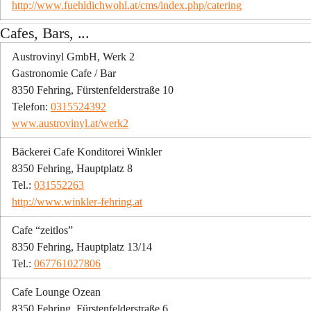
http://www.fuehldichwohl.at/cms/index.php/catering
Cafes, Bars, ...
Austrovinyl GmbH, Werk 2
Gastronomie Cafe / Bar
8350 Fehring, Fürstenfelderstraße 10
Telefon: 
0315524392
www.austrovinyl.at/werk2
Bäckerei Cafe Konditorei Winkler
8350 Fehring, Hauptplatz 8
Tel.: 
031552263
http://www.winkler-fehring.at
Cafe “zeitlos”
8350 Fehring, Hauptplatz 13/14
Tel.: 
067761027806
Cafe Lounge Ozean
8350 Fehring, Fürstenfelderstraße 6