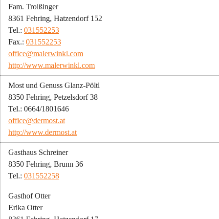
Fam. Troißinger
8361 Fehring, Hatzendorf 152
Tel.: 
031552253
Fax.: 
031552253
office@malerwinkl.com
http://www.malerwinkl.com
Most und Genuss Glanz-Pöltl
8350 Fehring, Petzelsdorf 38
Tel.: 0664/1801646
office@dermost.at
http://www.dermost.at
Gasthaus Schreiner
8350 Fehring, Brunn 36
Tel.: 
031552258
Gasthof Otter
Erika Otter