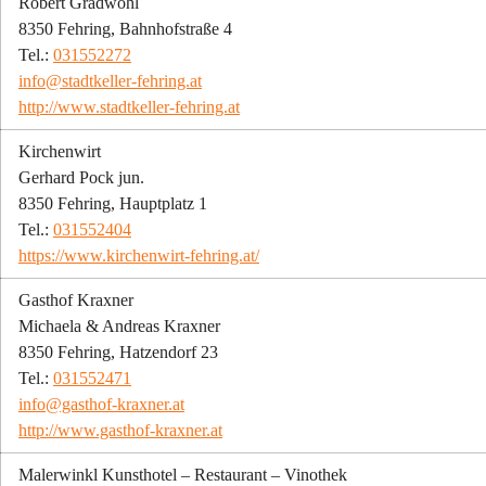
Robert Gradwohl
8350 Fehring, Bahnhofstraße 4
Tel.: 
031552272
info@stadtkeller-fehring.at
http://www.stadtkeller-fehring.at
Kirchenwirt
Gerhard Pock jun.
8350 Fehring, Hauptplatz 1
Tel.: 
031552404
https://www.kirchenwirt-fehring.at/
Gasthof Kraxner
Michaela & Andreas Kraxner
8350 Fehring, Hatzendorf 23
Tel.: 
031552471
info@gasthof-kraxner.at
http://www.gasthof-kraxner.at
Malerwinkl Kunsthotel – Restaurant – Vinothek