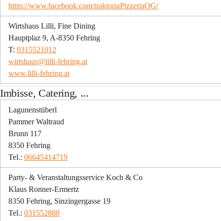
https://www.facebook.com/traktoriaPizzeriaOG/
Wirtshaus Lilli, Fine Dining
Hauptplaz 9, A-8350 Fehring
T: 
0315521012
wirtshaus@lilli-fehring.at
www.lilli-fehring.at
Imbisse, Catering, ...
Lagunenstüberl
Pammer Waltraud
Brunn 117
8350 Fehring
Tel.: 
06645414719
Party- & Veranstaltungsservice Koch & Co
Klaus Ronner-Ermertz
8350 Fehring, Sinzingergasse 19
Tel.: 
031552888