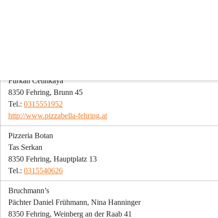
Gastronomie
Gasthäuser, Gasthöfe & Restaurants
Pizzeria Bella
Furkan Cetinkaya
8350 Fehring, Brunn 45
Tel.: 
0315551952
http://www.pizzabella-fehring.at
Pizzeria Botan
Tas Serkan
8350 Fehring, Hauptplatz 13
Tel.: 
0315540626
Bruchmann’s
Pächter Daniel Frühmann, Nina Hanninger
8350 Fehring, Weinberg an der Raab 41