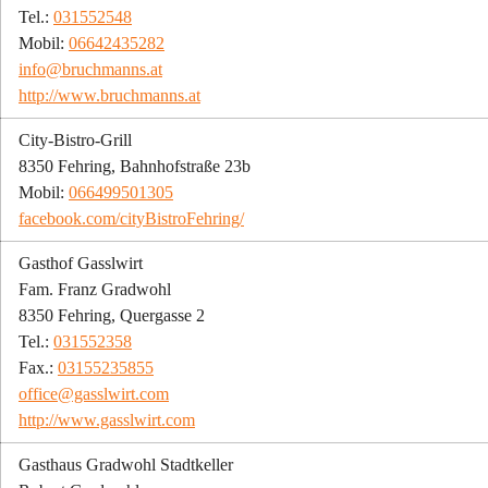
Tel.: 
031552548
Mobil: 
06642435282
info@bruchmanns.at
http://www.bruchmanns.at
City-Bistro-Grill
8350 Fehring, Bahnhofstraße 23b
Mobil: 
066499501305
facebook.com/cityBistroFehring/
Gasthof Gasslwirt
Fam. Franz Gradwohl
8350 Fehring, Quergasse 2
Tel.: 
031552358
Fax.: 
03155235855
office@gasslwirt.com
http://www.gasslwirt.com
Gasthaus Gradwohl Stadtkeller