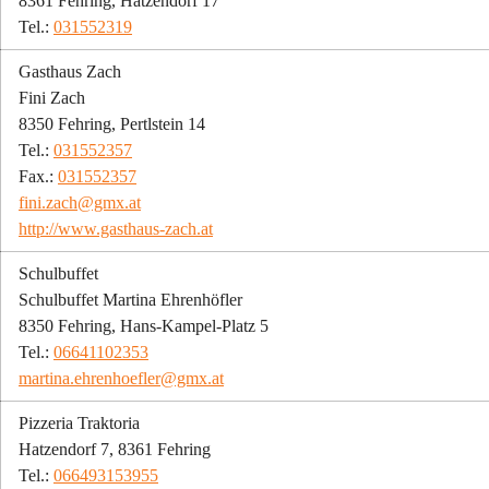
8361 Fehring, Hatzendorf 17
Tel.: 
031552319
Gasthaus Zach
Fini Zach
8350 Fehring, Pertlstein 14
Tel.: 
031552357
Fax.: 
031552357
fini.zach@gmx.at
http://www.gasthaus-zach.at
Schulbuffet
Schulbuffet Martina Ehrenhöfler
8350 Fehring, Hans-Kampel-Platz 5
Tel.: 
06641102353
martina.ehrenhoefler@gmx.at
Pizzeria Traktoria
Hatzendorf 7, 8361 Fehring
Tel.: 
066493153955