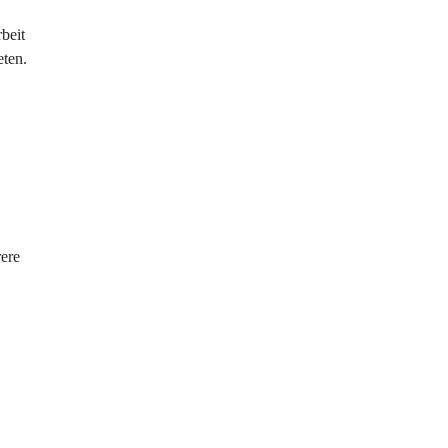
beit 
eten.
ere 