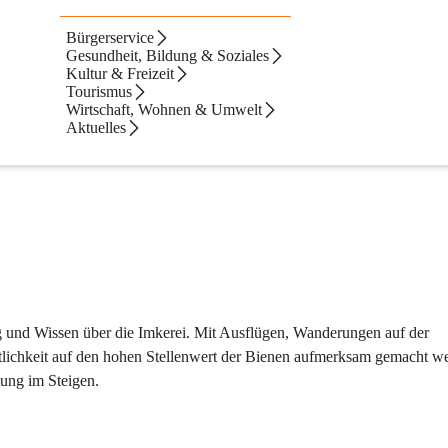
Bürgerservice
g gewünscht haben.
Gesundheit, Bildung & Soziales
Kultur & Freizeit
estelle Hatzendorf abgeben oder per Mail an 
Tourismus
gde@fehring.gv.at
 retourn
Wirtschaft, Wohnen & Umwelt
Aktuelles
 und Wissen über die Imkerei. Mit Ausflügen, Wanderungen auf der 
ntlichkeit auf den hohen Stellenwert der Bienen aufmerksam gemacht we
tung im Steigen.