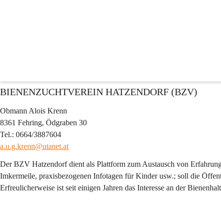
Vereine
Hier finden Sie eine Auflistung der Vereine, die eine Veröffentlichun
Bei Interesse, bitte Daten im Rathaus Fehring bzw. in der Bürgerservic
Vereine A - Z
B
BIENENZUCHTVEREIN HATZENDORF (BZV)
Obmann Alois Krenn
8361 Fehring, Ödgraben 30
Tel.: 0664/3887604
a.u.g.krenn@utanet.at
Der BZV Hatzendorf dient als Plattform zum Austausch von Erfahrung
Imkermeile, praxisbezogenen Infotagen für Kinder usw.; soll die Öffe
Erfreulicherweise ist seit einigen Jahren das Interesse an der Bienenhal