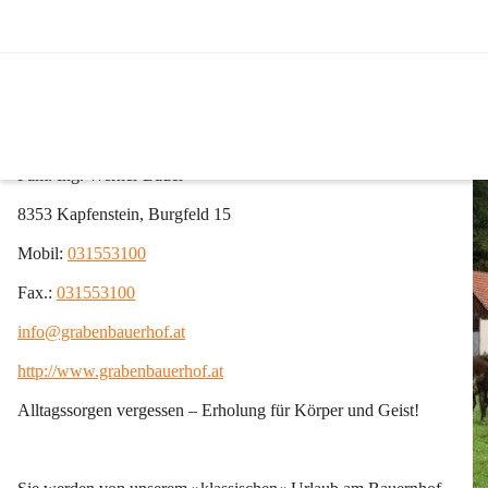
Urlaub am Bauernhof
Urlaub am Bauernhof Grabenbauerhof
Fam. Ing. Werner Bauer
8353 Kapfenstein, Burgfeld 15
Mobil: 
031553100
Fax.: 
031553100
info@grabenbauerhof.at
http://www.grabenbauerhof.at
Alltagssorgen vergessen – Erholung für Körper und Geist!