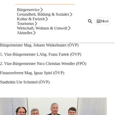
Stadtrat
Bürgerservice
In der konstituierenden Sitzung des Gemeinderates am 23. April 
Gesundheit, Bildung & Soziales
Kultur & Freizeit
2025 wurden vom Gemeinderat der Bürgermeister sowie die 
Menü
Tourismus
Vorstandsmitglieder gewählt:
Wirtschaft, Wohnen & Umwelt
Aktuelles
Bürgermeister
 Mag. Johann Winkelmaier (ÖVP)
1. Vize-Bürgermeister
 LAbg. Franz Fartek (ÖVP)
2. Vize-Bürgermeister
 Nico Christian Wendler (FPÖ)
Finanzreferent
 Mag. Ignaz Spiel (ÖVP)
Stadträtin
 Ute Schmied (ÖVP)