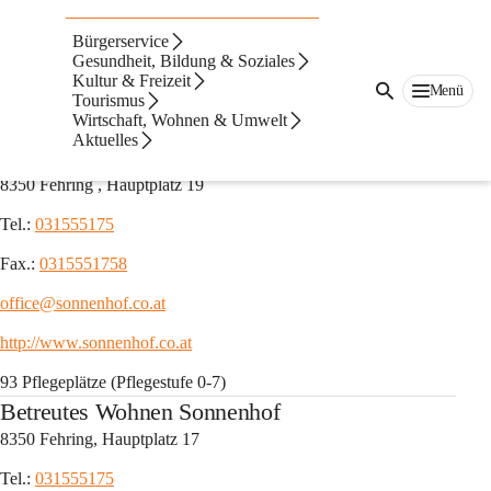
Auf dieser Seite
Bürgerservice
Pflegeeinrichtungen
Gesundheit, Bildung & Soziales
Kultur & Freizeit
Menü
Tourismus
Sonnenhof Seniorenwohn- & Pflegeheim
Wirtschaft, Wohnen & Umwelt
Aktuelles
Sonnenhof Fehring
8350 Fehring , Hauptplatz 19
Tel.: 
031555175
Fax.: 
0315551758
office@sonnenhof.co.at
http://www.sonnenhof.co.at
93 Pflegeplätze (Pflegestufe 0-7)
Betreutes Wohnen Sonnenhof
8350 Fehring, Hauptplatz 17
Tel.: 
031555175