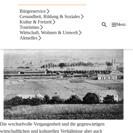
Auf dieser Seite
Bürgerservice
Ortsteilchronik
Gesundheit, Bildung & Soziales
Kultur & Freizeit
Menü
Tourismus
Johnsdorf-Brunn
Wirtschaft, Wohnen & Umwelt
Aktuelles
Heimatbuch Johnsdorf-Brunn
Die wechselvolle Vergangenheit und die gegenwärtigen 
wirtschaftlichen und kulturellen Verhältnisse aber auch 