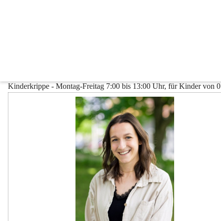
Kinderkrippe Fehring
8350 Fehring, Kindergartenweg 4
Tel.: 03155/2416
Mobil: 0664/88732481
E-Mail: 
kinderkrippe-fehring@fehring.gv.at
Kinderkrippe - Montag-Freitag 7:00 bis 13:00 Uhr, für Kinder von 0