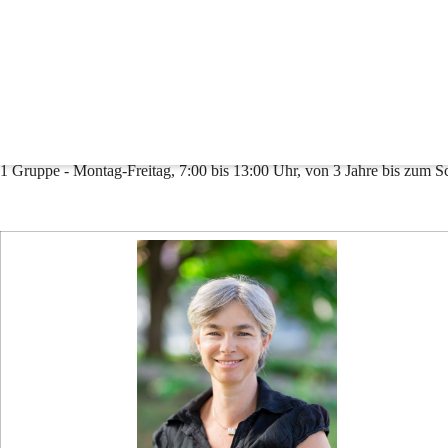
Kindergarten Pertlstein
8350 Fehring, Pertlstein 246
Tel.: 03155/4646
Mobil: 0664/78741780
kindergarten-pertlstein@fehring.gv.at
Offener Kindergarten. Die Betreuung erfolgt in:
1 Gruppe - Montag-Freitag, 7:00 bis 13:00 Uhr, von 3 Jahre bis zum Sc