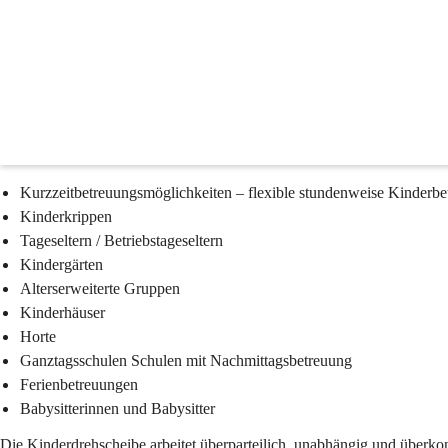
Kinderbetreuung
Kinderdrehscheibe
Die Kinderdrehscheibe informiert Sie persönlich über Kinderbildungs
Ferienbetreuungen und Freizeitaktivitäten in der Steiermark.
Kurzzeitbetreuungsmöglichkeiten – flexible stundenweise Kinderb
Kinderkrippen
Tageseltern / Betriebstageseltern
Kindergärten
Alterserweiterte Gruppen
Kinderhäuser
Horte
Ganztagsschulen Schulen mit Nachmittagsbetreuung
Ferienbetreuungen
Babysitterinnen und Babysitter
Die Kinderdrehscheibe arbeitet überparteilich, unabhängig und überkon