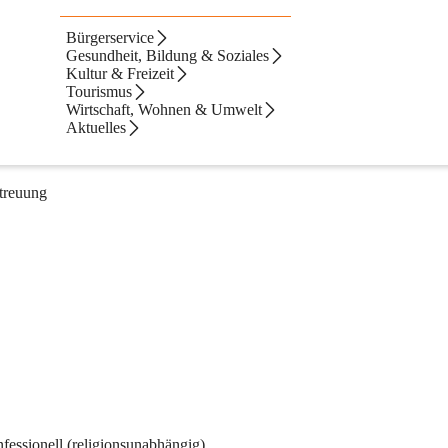
Bürgerservice
Gesundheit, Bildung & Soziales
Kultur & Freizeit
Tourismus
Wirtschaft, Wohnen & Umwelt
Aktuelles
einrichtungen und Kinderbetreuungseinrichtungen, sowie über 
etreuung
fessionell (religionsunabhängig).