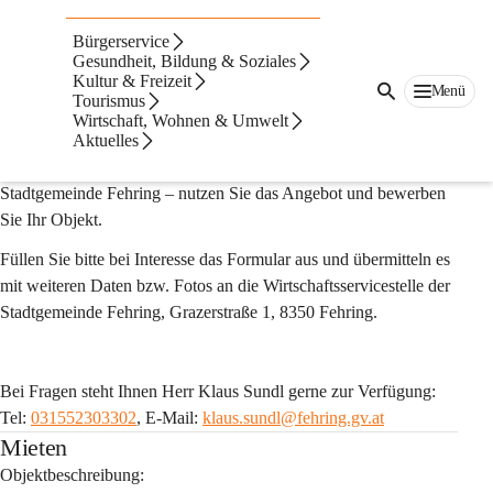
Gewerbeflächen
Bürgerservice
Die Plattform für Unternehmen auf Standortsuche und für 
Gesundheit, Bildung & Soziales
Kultur & Freizeit
Immobilienanbieter in der Stadtgemeinde Fehring.
Menü
Tourismus
Wirtschaft, Wohnen & Umwelt
Aktuelles
Egal ob freie Büro-, Geschäfts- oder Betriebsflächen in der 
Stadtgemeinde Fehring – nutzen Sie das Angebot und bewerben 
Sie Ihr Objekt.
Füllen Sie bitte bei Interesse das Formular aus und übermitteln es 
mit weiteren Daten bzw. Fotos an die Wirtschaftsservicestelle der 
Stadtgemeinde Fehring, Grazerstraße 1, 8350 Fehring.
Bei Fragen steht Ihnen Herr Klaus Sundl gerne zur Verfügung: 
Tel: 
031552303302
, E-Mail: 
klaus.sundl@fehring.gv.at
Mieten
Objektbeschreibung: