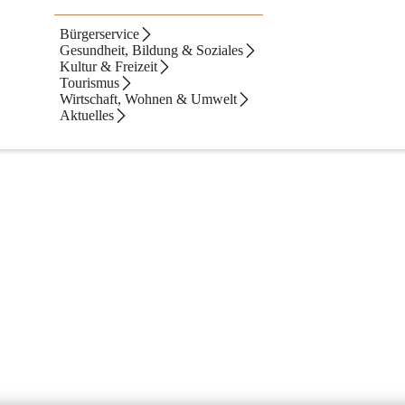
Bürgerservice
Gesundheit, Bildung & Soziales
Kultur & Freizeit
erhalten Sie unter:  Siedlungsgenossenschaft Köflach, SGK, Grazer S
Tourismus
r bei 
Manuela Geiger
, 
Tel.Nr
. 0676/ 45 69 353, 
geiger@sgk.at
Wirtschaft, Wohnen & Umwelt
Aktuelles