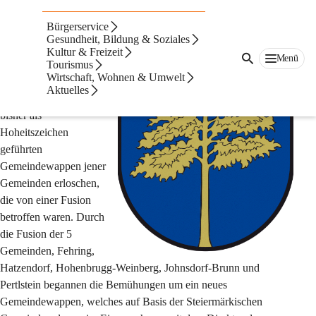
Das neue Wappen
Bürgerservice
Gesundheit, Bildung & Soziales
Aufgrund der 
Kultur & Freizeit
Menü
Gemeindestrukturreform
Tourismus
Wirtschaft, Wohnen & Umwelt
 sind mit Wirkung vom 
Aktuelles
31. Dezember 2014 die 
bisher als 
Hoheitszeichen 
geführten 
Gemeindewappen jener 
Gemeinden erloschen, 
die von einer Fusion 
betroffen waren. Durch 
die Fusion der 5 
Gemeinden, Fehring, 
Hatzendorf, Hohenbrugg-Weinberg, Johnsdorf-Brunn und 
Pertlstein begannen die Bemühungen um ein neues 
Gemeindewappen, welches auf Basis der Steiermärkischen 