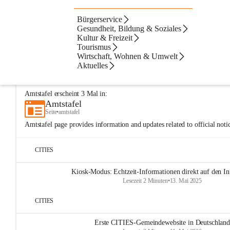
Bürgerservice
Artikel
Navigation
Text
Beste Resultate
Gesundheit, Bildung & Soziales
Kultur & Freizeit
Suchergebnisse
Suchergebnisse:
Tourismus
5
Wirtschaft, Wohnen & Umwelt
Amtstafel
Aktuelles
Seite
•
buergerservice/amtstafel
Amtstafel
erscheint
3
Mal in:
Amtstafel
Seite
•
amtstafel
Amtstafel page provides information and updates related to official not
CITIES
Kiosk-Modus: Echtzeit-Informationen direkt auf den In
Lesezeit 2 Minuten
•
13. Mai 2025
CITIES
Erste CITIES-Gemeindewebsite in Deutschland