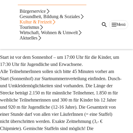
Auf dieser Seite
Bürgerservice
Sportangebot
Gesundheit, Bildung & Soziales
Kultur & Freizeit
Menü
Tourismus
Fehringer Staffellauf beim Schulschlussfest
Wirtschaft, Wohnen & Umwelt
Aktuelles
AM letzten Schultag vor den Sommerferien HEISST ES 
WIEDER „GEMEINSAM LÄUFT‘S IN FEHRING
Start ist vor dem Sonnenhof – um 17:00 Uhr für die Kinder, um 
17:30 Uhr für Jugendliche und Erwachsene.
Alle TeilnehmerInnen sollen sich bitte 45 Minuten vorher am 
Start (Sonnenhof) zur Startnummernverteilung einfinden. Dusch- 
und Umkleidemöglichkeiten sind vorhanden. Die Länge der 
Strecke beträgt 2.150 m für männliche Teilnehmer, 1.850 m für 
weibliche Teilnehmerinnen und 300 m für Kinder bis 12 Jahre 
und 920 m für Jugendliche (12-16 Jahre). Die Gesamtzeit von 
einer Stunde darf von allen vier LäuferInnen (= eine Staffel) 
nicht überschritten werden. Exakte Zeitnehmung (3,- € 
Chipmiete). Gemischte Staffeln sind möglich! Die 