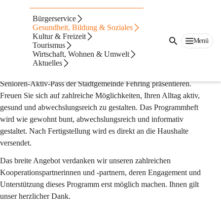
Senioren
Bürgerservice
Senioren-Aktiv-Pass - Ein abwechslungsreiches
Gesundheit, Bildung & Soziales
Kultur & Freizeit
Programm für ein aktives Jahr
Menü
Tourismus
Liebe Seniorinnen, liebe Senioren!
Wirtschaft, Wohnen & Umwelt
Aktuelles
Mit großer Freude dürfen wir Ihnen auch im Jahr 2026 den 
Senioren-Aktiv-Pass der Stadtgemeinde Fehring präsentieren. 
Freuen Sie sich auf zahlreiche Möglichkeiten, Ihren Alltag aktiv, 
gesund und abwechslungsreich zu gestalten. Das Programmheft 
wird wie gewohnt bunt, abwechslungsreich und informativ 
gestaltet. Nach Fertigstellung wird es direkt an die Haushalte 
versendet.
Das breite Angebot verdanken wir unseren zahlreichen 
Kooperationspartnerinnen und -partnern, deren Engagement und 
Unterstützung dieses Programm erst möglich machen. Ihnen gilt 
unser herzlicher Dank.