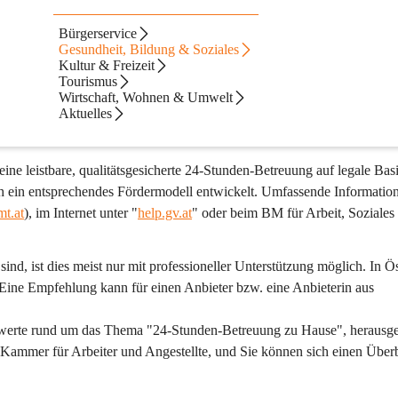
Bürgerservice
Gesundheit, Bildung & Soziales
ürftige Menschen wollen den letzten Lebensabschnitt in den eigenen v
Kultur & Freizeit
Tourismus
Wirtschaft, Wohnen & Umwelt
Aktuelles
 zu pflegende bzw. zu betreuende Person die Möglichkeit hat, ihr Leben
ung übersiedeln muss.
e leistbare, qualitätsgesicherte 24-Stunden-Betreuung auf legale Basi
uch ein entsprechendes Fördermodell entwickelt. Umfassende Informatio
t.at
), im Internet unter "
help.gv.at
" oder beim BM für Arbeit, Soziales
, ist dies meist nur mit professioneller Unterstützung möglich. In Ös
Eine Empfehlung kann für einen Anbieter bzw. eine Anbieterin aus 
swerte rund um das Thema "24-Stunden-Betreuung zu Hause", herausg
ammer für Arbeiter und Angestellte, und Sie können sich einen Überb