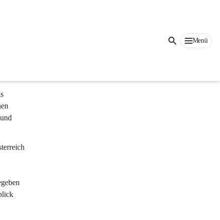
ier 
Menü
 in der 
s 
nen 
 und 
terreich 
egeben 
lick 