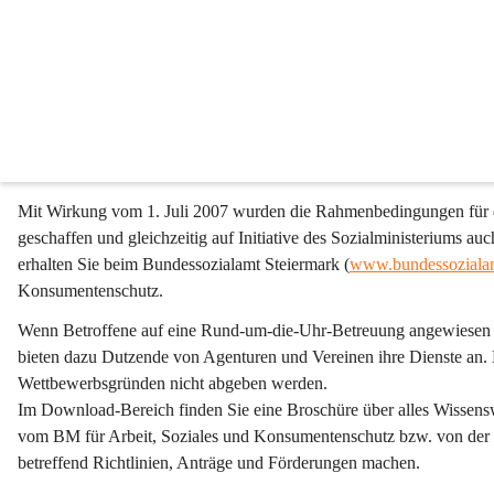
24-Stunden-Betreuung
Die Lebenserwartung in Österreich steigt, und immer mehr pflegebed
Wänden verbringen.
Die 24-Stunden-Betreuung stellt eine Betreuungsform dar, in der die
gewohnten Umgebung fortzuführen und nicht in eine Pflegeeinricht
Mit Wirkung vom 1. Juli 2007 wurden die Rahmenbedingungen für ein
geschaffen und gleichzeitig auf Initiative des Sozialministeriums a
erhalten Sie beim Bundessozialamt Steiermark (
www.bundessozialam
Konsumentenschutz.
Wenn Betroffene auf eine Rund-um-die-Uhr-Betreuung angewiesen sind
bieten dazu Dutzende von Agenturen und Vereinen ihre Dienste an. 
Wettbewerbsgründen nicht abgeben werden.
Im Download-Bereich finden Sie eine Broschüre über alles Wissen
vom BM für Arbeit, Soziales und Konsumentenschutz bzw. von der K
betreffend Richtlinien, Anträge und Förderungen machen.