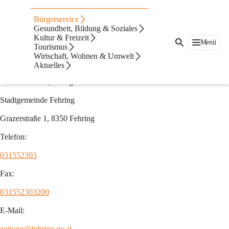
Auf dieser Seite
Bürgerservice
Stadtzeitung
Gesundheit, Bildung & Soziales
Kultur & Freizeit
Menü
Tourismus
Amtliche Mitteilungen & Informationen aus
Wirtschaft, Wohnen & Umwelt
Aktuelles
erster Hand
Medieninhaber, Verleger und Redaktion:
Stadtgemeinde Fehring
Grazerstraße 1, 8350 Fehring
Telefon:
031552303
Fax:
031552303200
E-Mail:
zeitung@fehring.gv.at